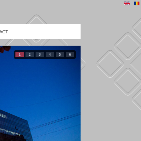
ACT
1
2
3
4
5
6