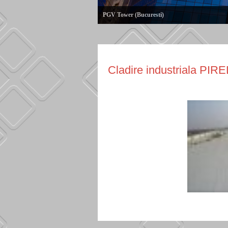
PGV Tower (Bucuresti)
Cladire industriala PIREL