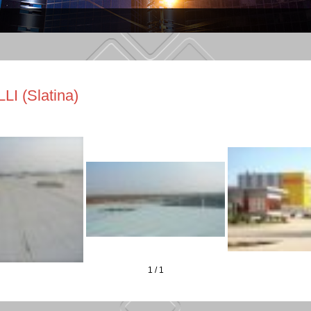
LI (Slatina)
1
/
1